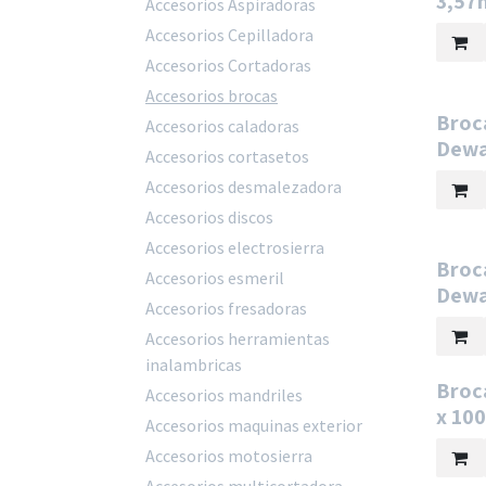
3,57
Accesorios Aspiradoras
Accesorios Cepilladora
Accesorios Cortadoras
Accesorios brocas
Broc
Accesorios caladoras
Dewa
Accesorios cortasetos
Accesorios desmalezadora
Accesorios discos
Accesorios electrosierra
Broc
Accesorios esmeril
Dewa
Accesorios fresadoras
Accesorios herramientas
inalambricas
Broc
Accesorios mandriles
x 10
Accesorios maquinas exterior
Accesorios motosierra