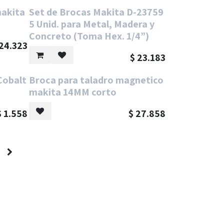
makita
Set de Brocas Makita D-23759
5 Unid. para Metal, Madera y
Concreto (Toma Hex. 1/4”)
24.323
$
23.183
Cobalt
Broca para taladro magnetico
makita 14MM corto
$
1.558
$
27.858