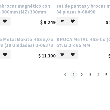
abrocas magnético con
set de puntas y brocas 
lo 300mm (MZ) 300mm
34 piezas b-68498
$
9.249
$
a Metal Makita HSS 5,0 x
BROCA METAL HSS-Co (
m (10 Unidades) D-06373
5%)3.2 x 65 MM
$
11.300
1
2
3
4
5