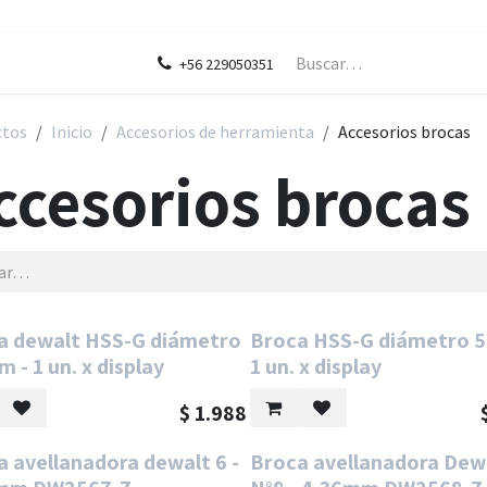
ontáctenos
Blog
Legal
+56 229050351
ctos
Inicio
Accesorios de herramienta
Accesorios brocas
ccesorios brocas
ta
a dewalt HSS-G diámetro
Broca HSS-G diámetro 
 - 1 un. x display
1 un. x display
$
1.988
 avellanadora dewalt 6 -
Broca avellanadora Dew