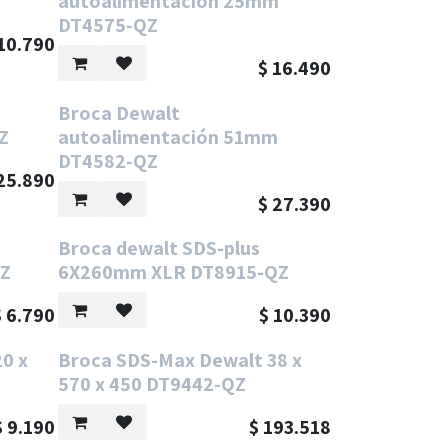
autoalimentación 25mm
DT4575-QZ
10.790
$
16.490
n
Broca Dewalt
Z
autoalimentación 51mm
DT4582-QZ
25.890
$
27.390
Broca dewalt SDS-plus
QZ
6X260mm XLR DT8915-QZ
$
6.790
$
10.390
0 x
Broca SDS-Max Dewalt 38 x
570 x 450 DT9442-QZ
$
9.190
$
193.518