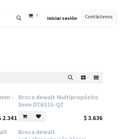
0
Contáctenos
Iniciar sesión
5mm -
Broca dewalt Multipropósito
3mm DT6515-QZ
$
2.341
$
3.636
alt
Broca dewalt