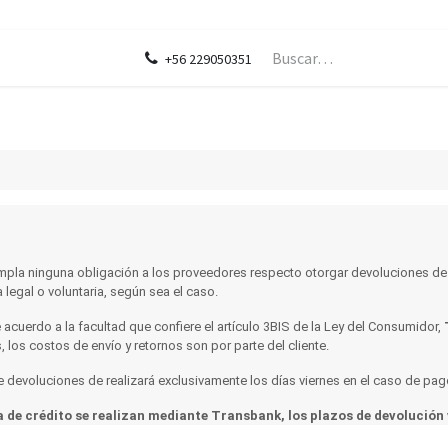
ontáctenos
Blog
Legal
+56 229050351
pla ninguna obligación a los proveedores respecto otorgar devoluciones de
 legal o voluntaria, según sea el caso.
cuerdo a la facultad que confiere el artículo 3BIS de la Ley del Consumidor,
 los costos de envío y retornos son por parte del cliente.
 devoluciones de realizará exclusivamente los días viernes en el caso de pagos
de crédito se realizan mediante Transbank, los plazos de devolución v