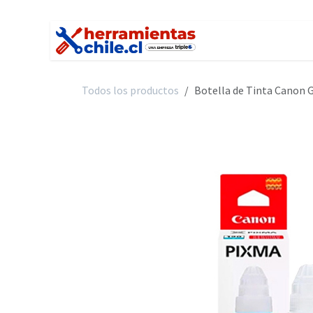
Ir al contenido
Inicio
Tienda
C
Todos los productos
Botella de Tinta Canon 