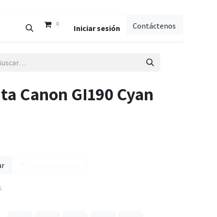
0
Contáctenos
Iniciar sesión
nta Canon GI190 Cyan
ar
Comprar ahora
s