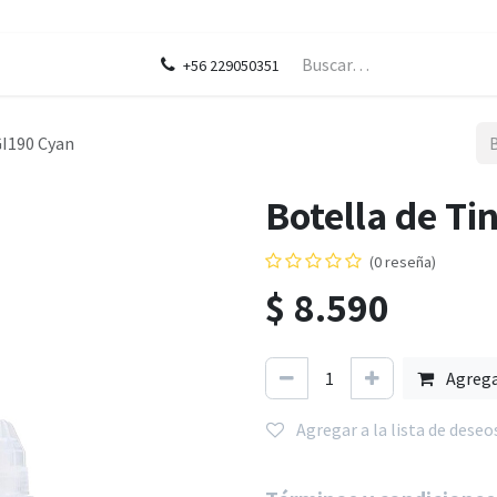
ontáctenos
Blog
Legal
+56 229050351
GI190 Cyan
Botella de Ti
(0 reseña)
$
8.590
Agreg
Agregar a la lista de deseo