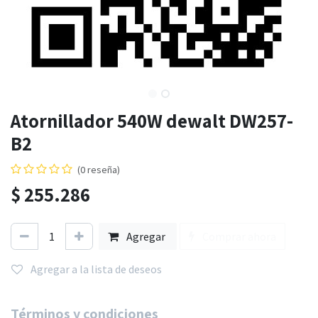
Atornillador 540W dewalt DW257-
B2
(0 reseña)
$
255.286
Agregar
Comprar ahora
Agregar a la lista de deseos
Términos y condiciones