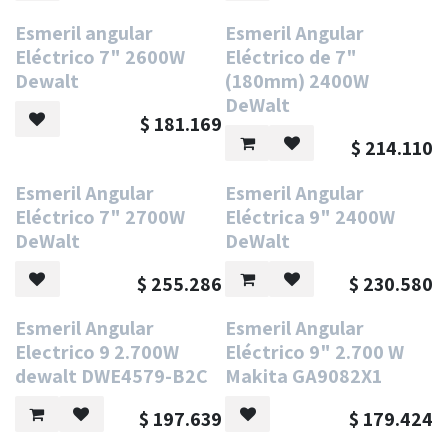
Esmeril angular
Esmeril Angular
Eléctrico 7" 2600W
Eléctrico de 7"
Dewalt
(180mm) 2400W
DeWalt
$
181.169
$
214.110
Esmeril Angular
Esmeril Angular
Eléctrico 7" 2700W
Eléctrica 9" 2400W
DeWalt
DeWalt
$
255.286
$
230.580
Oferta
Esmeril Angular
Esmeril Angular
Electrico 9 2.700W
Eléctrico 9" 2.700 W
dewalt DWE4579-B2C
Makita GA9082X1
$
197.639
$
179.424